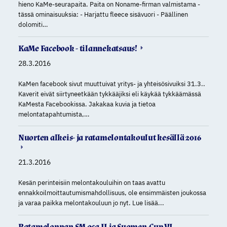
hieno KaMe-seurapaita. Paita on Noname-firman valmistama -
tässä ominaisuuksia: - Harjattu fleece sisävuori - Päällinen
dolomiti…
KaMe Facebook - tilannekatsaus!
28.3.2016
KaMen facebook sivut muuttuivat yritys- ja yhteisösivuiksi 31.3..
Kaverit eivät siirtyneetkään tykkääjiksi eli käykää tykkäämässä
KaMesta Facebookissa. Jakakaa kuvia ja tietoa
melontatapahtumista,…
Nuorten alkeis- ja ratamelontakoulut kesällä 2016
21.3.2016
Kesän perinteisiin melontakouluihin on taas avattu
ennakkoilmoittautumismahdollisuus, ole ensimmäisten joukossa
ja varaa paikka melontakouluun jo nyt. Lue lisää...
Ratamelonnan SM osa II ja Suomen-Cup VI