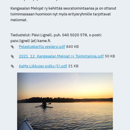
Kangasalan Melojat ry kehittää seuratoimintaansa ja on ottanut
toiminnassaan huomioon nyt myös erityisryhmille tarjottavat
melonnat.
Tiedustelut: Päivi Lignell, puh. 040 5020 578, s-posti:
paivi.lignell (at) kame.fi.
Pelastuskartta vesijärvi.pdf
840 KB
2021_12_Kangasalan Melojat ry_Toimintalinja.pdf
50 KB
KaMe Liikkujan polku (1).pdf
21 KB