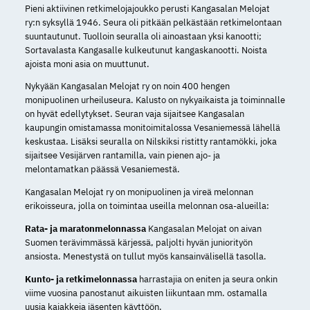
Pieni aktiivinen retkimelojajoukko perusti Kangasalan Melojat
ry:n syksyllä 1946. Seura oli pitkään pelkästään retkimelontaan
suuntautunut. Tuolloin seuralla oli ainoastaan yksi kanootti;
Sortavalasta Kangasalle kulkeutunut kangaskanootti. Noista
ajoista moni asia on muuttunut.
Nykyään Kangasalan Melojat ry on noin 400 hengen
monipuolinen urheiluseura. Kalusto on nykyaikaista ja toiminnalle
on hyvät edellytykset. Seuran vaja sijaitsee Kangasalan
kaupungin omistamassa monitoimitalossa Vesaniemessä lähellä
keskustaa. Lisäksi seuralla on Nilskiksi ristitty rantamökki, joka
sijaitsee Vesijärven rantamilla, vain pienen ajo- ja
melontamatkan päässä Vesaniemestä.
Kangasalan Melojat ry on monipuolinen ja vireä melonnan
erikoisseura, jolla on toimintaa useilla melonnan osa-alueilla:
Rata- ja maratonmelonnassa
Kangasalan Melojat on aivan
Suomen terävimmässä kärjessä, paljolti hyvän juniorityön
ansiosta. Menestystä on tullut myös kansainvälisellä tasolla.
Kunto- ja retkimelonnassa
harrastajia on eniten ja seura onkin
viime vuosina panostanut aikuisten liikuntaan mm. ostamalla
uusia kajakkeja jäsenten käyttöön.