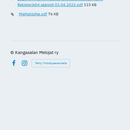
Rekisteröidyt säännöt 03.04.2023.pdf
115 KB
Miehistöohje.pdf
76 KB
©
Kangasalan Melojat ry
Tehty Yhdistysavaimella
Facebook
Instagram