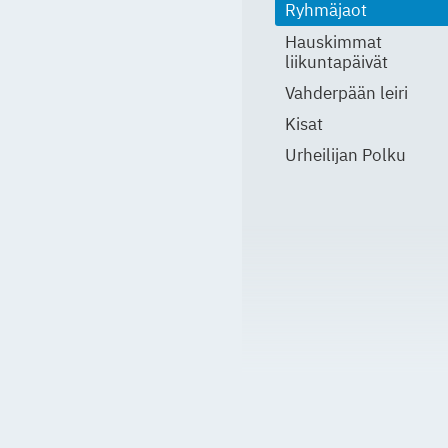
Ryhmäjaot
Hauskimmat
liikuntapäivät
Vahderpään leiri
Kisat
Urheilijan Polku