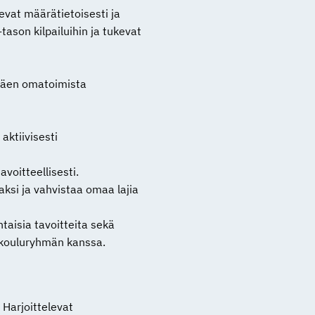
elevat määrätietoisesti ja
tason kilpailuihin ja tukevat
ltäen omatoimista
 aktiivisesti
avoitteellisesti.
aksi ja vahvistaa omaa lajia
htaisia tavoitteita sekä
läkouluryhmän kanssa.
 Harjoittelevat