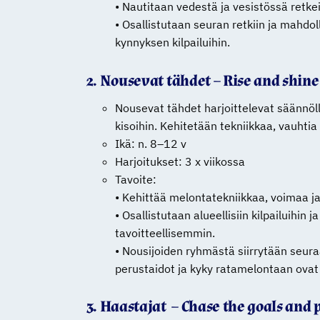
• Nautitaan vedestä ja vesistössä retkei
• Osallistutaan seuran retkiin ja mahdo
kynnyksen kilpailuihin.
2. Nousevat tähdet – Rise and shine
Nousevat tähdet harjoittelevat säännölli
kisoihin. Kehitetään tekniikkaa, vauhti
Ikä: n. 8–12 v
Harjoitukset: 3 x viikossa
Tavoite:
• Kehittää melontatekniikkaa, voimaa ja
• Osallistutaan alueellisiin kilpailuihin 
tavoitteellisemmin.
• Nousijoiden ryhmästä siirrytään seuraa
perustaidot ja kyky ratamelontaan ovat ri
3. Haastajat – Chase the goals and 