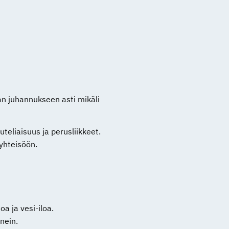
n juhannukseen asti mikäli
teliaisuus ja perusliikkeet.
 yhteisöön.
a ja vesi-iloa.
inein.