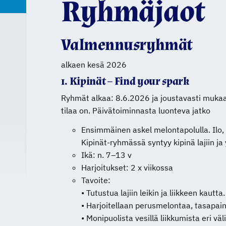
Ryhmäjaot
Valmennusryhmät
alkaen kesä 2026
1. Kipinät – Find your spark
Ryhmät alkaa: 8.6.2026 ja joustavasti mukaa
tilaa on. Päivätoiminnasta luonteva jatko
Ensimmäinen askel melontapolulla. Ilo, u
Kipinät-ryhmässä syntyy kipinä lajiin ja
Ikä: n. 7–13 v
Harjoitukset: 2 x viikossa
Tavoite:
• Tutustua lajiin leikin ja liikkeen kautta.
• Harjoitellaan perusmelontaa, tasapaino
• Monipuolista vesillä liikkumista eri väl