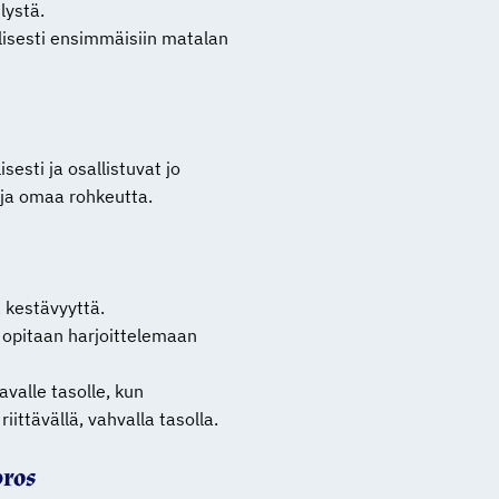
lystä.
llisesti ensimmäisiin matalan
sesti ja osallistuvat jo
a ja omaa rohkeutta.
 kestävyyttä.
ja opitaan harjoittelemaan
valle tasolle, kun
ittävällä, vahvalla tasolla.
pros