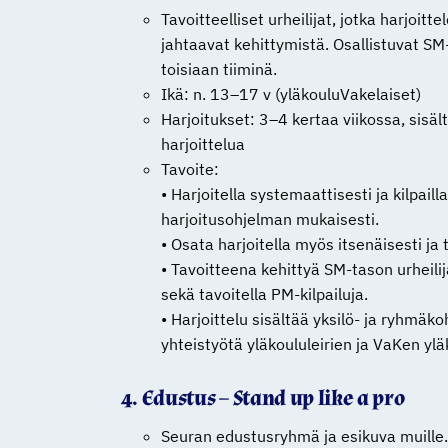
Tavoitteelliset urheilijat, jotka harjoitt
jahtaavat kehittymistä. Osallistuvat SM-
toisiaan tiiminä.
Ikä: n. 13–17 v (yläkouluVakelaiset)
Harjoitukset: 3–4 kertaa viikossa, sisä
harjoittelua
Tavoite:
• Harjoitella systemaattisesti ja kilpailla
harjoitusohjelman mukaisesti.
• Osata harjoitella myös itsenäisesti ja t
• Tavoitteena kehittyä SM-tason urheilij
sekä tavoitella PM-kilpailuja.
• Harjoittelu sisältää yksilö- ja ryhmäko
yhteistyötä yläkoululeirien ja VaKen y
4. Edustus – Stand up like a pro
Seuran edustusryhmä ja esikuva muille.