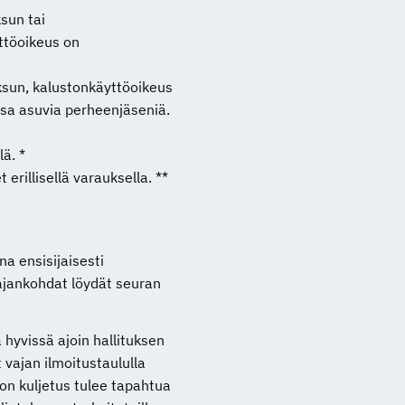
sun tai
ttöoikeus on
sun, kalustonkäyttöoikeus
sa asuvia perheenjäseniä.
ä. *
erillisellä varauksella. **
a ensisijaisesti
ajankohdat löydät seuran
a hyvissä ajoin hallituksen
 vajan ilmoitustaululla
on kuljetus tulee tapahtua