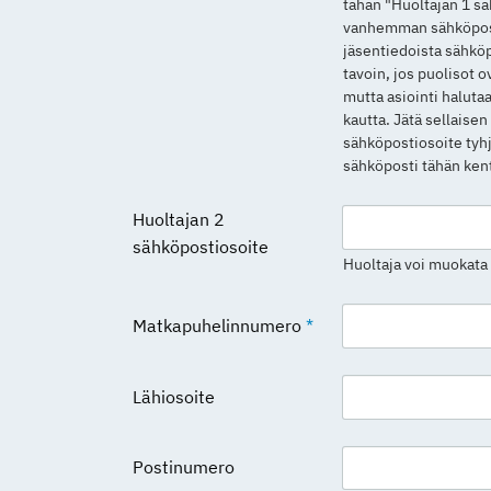
tähän "Huoltajan 1 s
vanhemman sähköposti
jäsentiedoista sähköp
tavoin, jos puolisot 
mutta asiointi haluta
kautta. Jätä sellaise
sähköpostiosoite tyhjä
sähköposti tähän ken
Huoltajan 2
sähköpostiosoite
Huoltaja voi muokata 
Matkapuhelinnumero
*
Lähiosoite
Postinumero