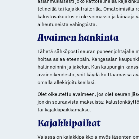
asianmukaisesti joko kattotelineillä kajakinku
telineillä tai kajakkitrailerilla. Omatoimisilla 
kalustovakuutus ei ole voimassa ja lainaaja va
aiheutuneista vahingoista.
Avaimen hankinta
Lähetä sähköposti seuran puheenjohtajalle m
hoitaa asiaa eteenpäin. Kangasalan kaupunki
hallinnoinnin ja jakelun. Kun kaupungin kanssa
avainoikeudesta, voit käydä kuittaamassa a
omalla allekirjoituksellasi.
Olet oikeutettu avaimeen, jos olet seuran jäs
jonkin seuraavista maksuista: kalustonkäy
tai kajakkipaikkamaksu.
Kajakkipaikat
Vajassa on kajakkipaikkoja myös jäsenten omil