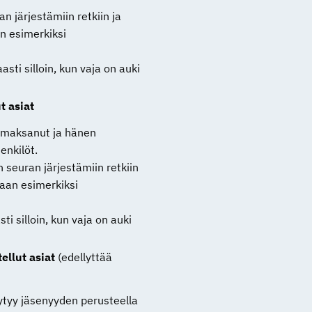
n järjestämiin retkiin ja
n esimerkiksi
ti silloin, kun vaja on auki
t asiat
 maksanut ja hänen
nkilöt.
seuran järjestämiin retkiin
aan esimerkiksi
i silloin, kun vaja on auki
ellut asiat
(edellyttää
tyy jäsenyyden perusteella