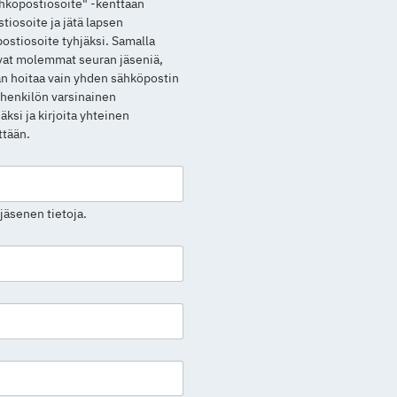
ähköpostiosoite" -kenttään
osoite ja jätä lapsen
ostiosoite tyhjäksi. Samalla
ovat molemmat seuran jäseniä,
an hoitaa vain yhden sähköpostin
n henkilön varsinainen
ksi ja kirjoita yhteinen
ttään.
jäsenen tietoja.