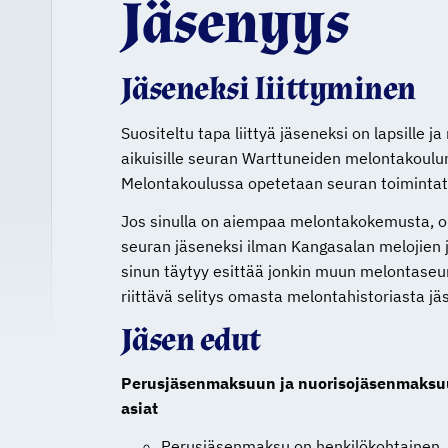
Jäsenyys
Jäseneksi liittyminen
Suositeltu tapa liittyä jäseneksi on lapsille j
aikuisille seuran Warttuneiden melontakoulu
Melontakoulussa opetetaan seuran toimintat
Jos sinulla on aiempaa melontakokemusta, o
seuran jäseneksi ilman Kangasalan melojien j
sinun täytyy esittää jonkin muun melontaseu
riittävä selitys omasta melontahistoriasta jäs
Jäsen edut
Perusjäsenmaksuun ja nuorisojäsenmaksuun 
asiat
Perusjäsenmaksu on henkilökohtainen