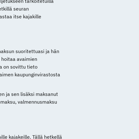
ljetukseen tarkoitetuilla
retkillä seuran
staa itse kajakille
aksun suoritettuasi ja hän
 hoitaa avaimien
 on sovittu tieto
vaimen kaupunginvirastosta
en ja sen lisäksi maksanut
ttömaksu, valmennusmaksu
le kajakeille. Tällä hetkellä