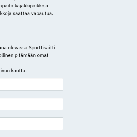
apaita kajakkipaikkoja
aikkoja saattaa vapautua.
na olevassa Sporttisaitti -
lvollinen pitämään omat
ivun kautta.