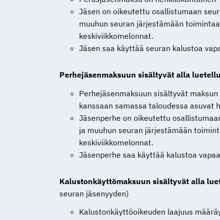
Jäsen on oikeutettu osallistumaan seura
muuhun seuran järjestämään toimintaa
keskiviikkomelonnat.
Jäsen saa käyttää seuran kalustoa vapaas
Perhejäsenmaksuun sisältyvät alla luetellu
Perhejäsenmaksuun sisältyvät maksun
kanssaan samassa taloudessa asuvat he
Jäsenperhe on oikeutettu osallistumaan 
ja muuhun seuran järjestämään toimint
keskiviikkomelonnat.
Jäsenperhe saa käyttää kalustoa vapaast
Kalustonkäyttömaksuun sisältyvät alla luet
seuran jäsenyyden)
Kalustonkäyttöoikeuden laajuus määräy