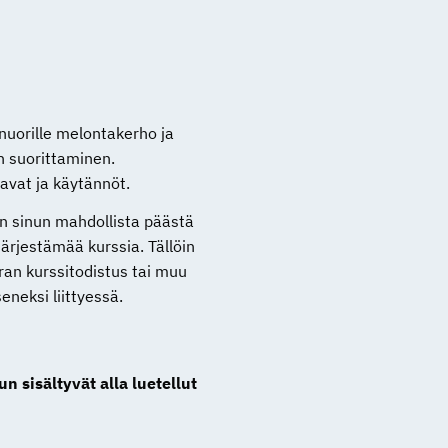
a nuorille melontakerho ja
n suorittaminen.
avat ja käytännöt.
n sinun mahdollista päästä
ärjestämää kurssia. Tällöin
ran kurssitodistus tai muu
eneksi liittyessä.
sisältyvät alla luetellut