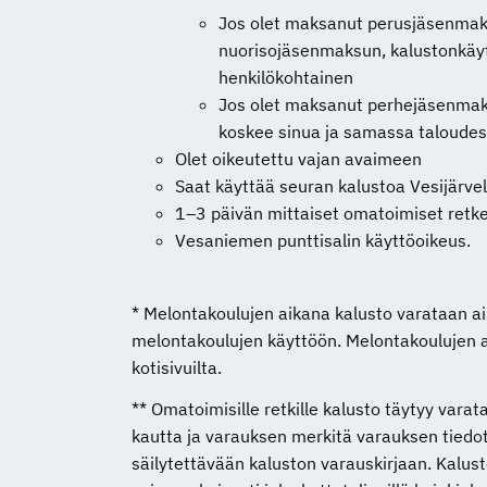
Jos olet maksanut perusjäsenmak
nuorisojäsenmaksun, kalustonkäy
henkilökohtainen
Jos olet maksanut perhejäsenmak
koskee sinua ja samassa taloudes
Olet oikeutettu vajan avaimeen
Saat käyttää seuran kalustoa Vesijärvell
1–3 päivän mittaiset omatoimiset retket 
Vesaniemen punttisalin käyttöoikeus.
* Melontakoulujen aikana kalusto varataan ain
melontakoulujen käyttöön. Melontakoulujen 
kotisivuilta.
** Omatoimisille retkille kalusto täytyy varat
kautta ja varauksen merkitä varauksen tiedot
säilytettävään kaluston varauskirjaan. Kalust