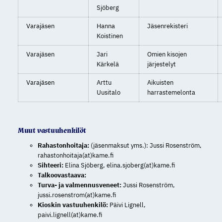
Sjöberg
Varajäsen
Hanna
Jäsenrekisteri
Koistinen
Varajäsen
Jari
Omien kisojen
Kärkelä
järjestelyt
Varajäsen
Arttu
Aikuisten
Uusitalo
harrastemelonta
Muut vastuuhenkilöt
Rahastonhoitaja:
(jäsenmaksut yms.): Jussi Rosenström,
rahastonhoitaja(at)kame.fi
Sihteeri:
Elina Sjöberg, elina.sjoberg(at)kame.fi
Talkoovastaava:
Turva- ja valmennusveneet:
Jussi Rosenström,
jussi.rosenstrom(at)kame.fi
Kioskin vastuuhenkilö:
Päivi Lignell,
paivi.lignell(at)kame.fi