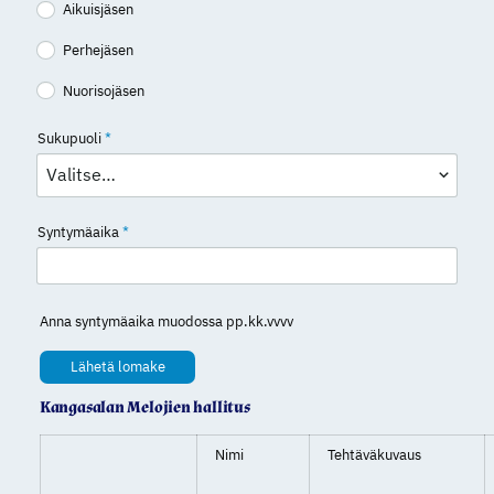
Aikuisjäsen
Perhejäsen
Nuorisojäsen
Sukupuoli
*
Syntymäaika
*
Anna syntymäaika muodossa pp.kk.vvvv
Lähetä lomake
Kangasalan Melojien hallitus
Nimi
Tehtäväkuvaus