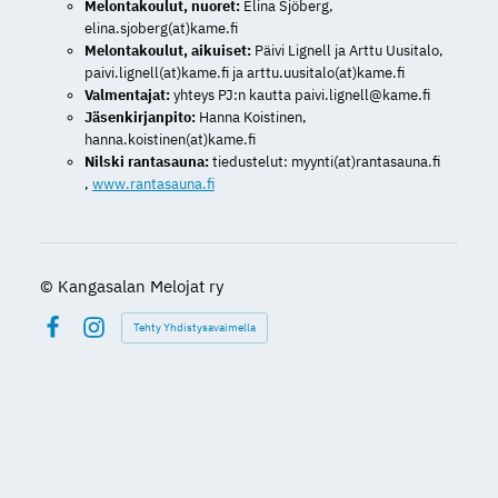
Melontakoulut, nuoret:
Elina Sjöberg,
elina.sjoberg(at)kame.fi
Melontakoulut, aikuiset:
Päivi Lignell ja Arttu Uusitalo,
paivi.lignell(at)kame.fi ja arttu.uusitalo(at)kame.fi
Valmentajat:
yhteys PJ:n kautta paivi.lignell@kame.fi
Jäsenkirjanpito:
Hanna Koistinen,
hanna.koistinen(at)kame.fi
Nilski rantasauna:
tiedustelut: myynti(at)rantasauna.fi
,
www.rantasauna.fi
©
Kangasalan Melojat ry
Tehty Yhdistysavaimella
Facebook
Instagram