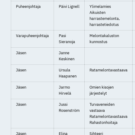
Puheenjohtaja
Päivi Lignell
Ylimelamies
Aikuisten
harrastemelonta,
harrastetiedotus
Varapuheenjohtaja
Pasi
Melontakaluston
Sieranoja
kunnostus
Jäsen
Janne
Keskinen
Jäsen
Ursula
Ratamelontavastaava
Haapanen
Jäsen
Jarmo
Omien kisojen
Hirvelä
järjestelyt
Jäsen
Jussi
Turvaveneiden
Rosenström
vastaava
Ratamelontavastaava
Rahastonhoitaja
Jäsen
Elina
Sihteeri