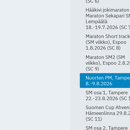
(SC 6)
Hääkivi jokimaraton
Maraton Sekapari S
Lempäälä
18.-19.7.2026 (SC 
Maraton Short trac
(SM viikko), Espoo
1.8.2026 (SC 8)
Maraton SM2 (SM
viikko), Espoo 2.8.
(SC 9)
Nuorten PM, Tampe
8.-9.8.2026
SM osa 1, Tampere
22.-23.8.2026 (SC 
Suomen Cup Ahveni
Hämeenlinna 29.8.
(SC 11)
SM osa 2, Tampere