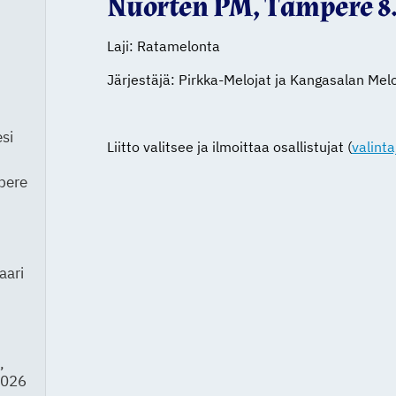
Nuorten PM, Tampere 8.
Laji: Ratamelonta
Järjestäjä: Pirkka-Melojat ja Kangasalan Melo
si
Liitto valitsee ja ilmoittaa osallistujat (
valint
pere
aari
,
2026