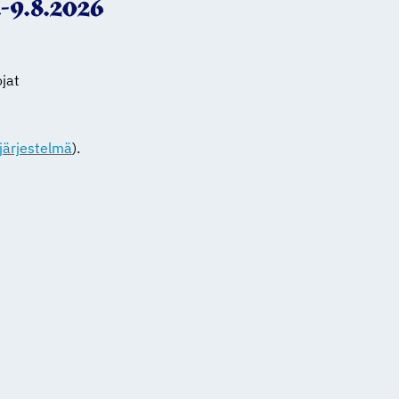
-9.8.2026
jat
ajärjestelmä
).