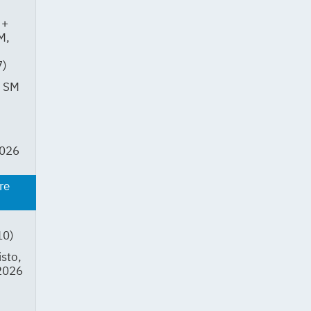
 +
M,
7)
k SM
2026
re
10)
sto,
2026