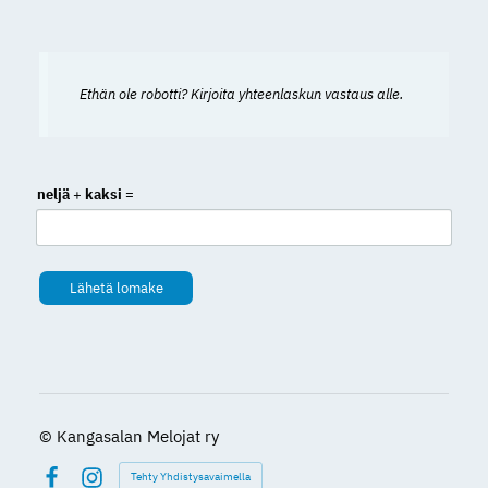
Ethän ole robotti? Kirjoita yhteenlaskun vastaus alle.
neljä
+
kaksi
=
Lähetä lomake
©
Kangasalan Melojat ry
Tehty Yhdistysavaimella