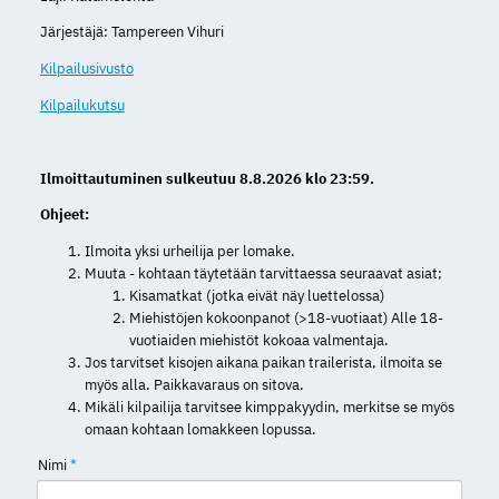
Järjestäjä: Tampereen Vihuri
Kilpailusivusto
Kilpailukutsu
Ilmoittautuminen sulkeutuu 8.8.2026 klo 23:59.
Ohjeet:
Ilmoita yksi urheilija per lomake.
Muuta - kohtaan täytetään tarvittaessa seuraavat asiat;
Kisamatkat (jotka eivät näy luettelossa)
Miehistöjen kokoonpanot (>18-vuotiaat) Alle 18-
vuotiaiden miehistöt kokoaa valmentaja.
Jos tarvitset kisojen aikana paikan trailerista, ilmoita se
myös alla. Paikkavaraus on sitova.
Mikäli kilpailija tarvitsee kimppakyydin, merkitse se myös
omaan kohtaan lomakkeen lopussa.
Nimi
*