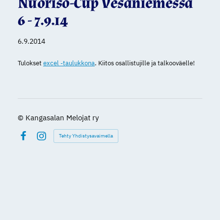
Nuoriso-Cup Vesaniemessä
6 - 7.9.14
6.9.2014
Tulokset
excel -taulukkona
. Kiitos osallistujille ja talkooväelle!
©
Kangasalan Melojat ry
Tehty Yhdistysavaimella
Facebook
Instagram