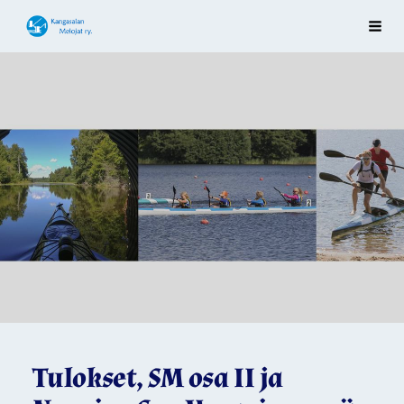
Siirry
Kangasalan Melojat ry
Vali
sivun
sisältöön
Tulokset, SM osa II ja