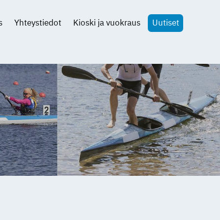
s
Yhteystiedot
Kioski ja vuokraus
Uutiset