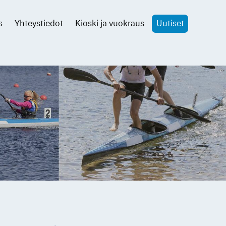
s
Yhteystiedot
Kioski ja vuokraus
Uutiset