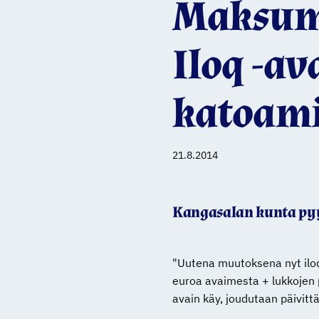
Maksum
Iloq -a
katoami
21.8.2014
Kangasalan kunta pyy
"Uutena muutoksena nyt ilo
euroa avaimesta + lukkojen p
avain käy, joudutaan päivit