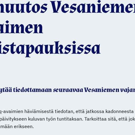
uutos Vesanieme
vaimen
stapauksissa
tää tiedottamaan seuraavaa Vesaniemen vajan 
q-avaimien häviämisestä tiedotan, että jatkossa kadonneest
äivitykseen kuluvan työn tuntitaksan. Tarkoittaa sitä, että jo
tämään erikseen.