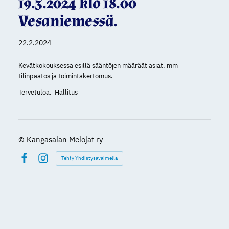
19.3.2024 klo 18.00
Vesaniemessä.
22.2.2024
Kevätkokouksessa esillä sääntöjen määräät asiat, mm
tilinpäätös ja toimintakertomus.
Tervetuloa. Hallitus
©
Kangasalan Melojat ry
Tehty Yhdistysavaimella
Facebook
Instagram