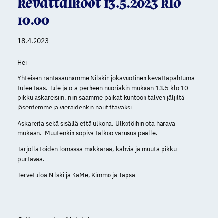
kevättalkoot 13.5.2023 klo
10.00
18.4.2023
Hei
Yhteisen rantasaunamme Nilskin jokavuotinen kevättapahtuma
tulee taas. Tule ja ota perheen nuoriakin mukaan 13.5 klo 10
pikku askareisiin, niin saamme paikat kuntoon talven jäljiltä
jäsentemme ja vieraidenkin nautittavaksi.
Askareita sekä sisällä että ulkona. Ulkotöihin ota harava
mukaan. Muutenkin sopiva talkoo varusus päälle.
Tarjolla töiden lomassa makkaraa, kahvia ja muuta pikku
purtavaa.
Tervetuloa Nilski ja KaMe, Kimmo ja Tapsa