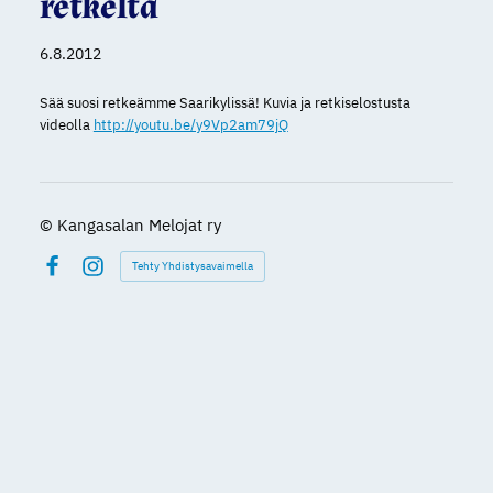
retkeltä
6.8.2012
Sää suosi retkeämme Saarikylissä! Kuvia ja retkiselostusta
videolla
http://youtu.be/y9Vp2am79jQ
©
Kangasalan Melojat ry
Tehty Yhdistysavaimella
Facebook
Instagram