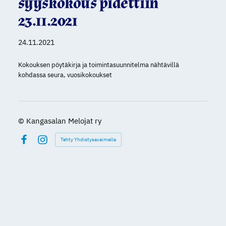
syyskokous pidettiin
23.11.2021
24.11.2021
Kokouksen pöytäkirja ja toimintasuunnitelma nähtävillä
kohdassa seura, vuosikokoukset
©
Kangasalan Melojat ry
Tehty Yhdistysavaimella
Facebook
Instagram