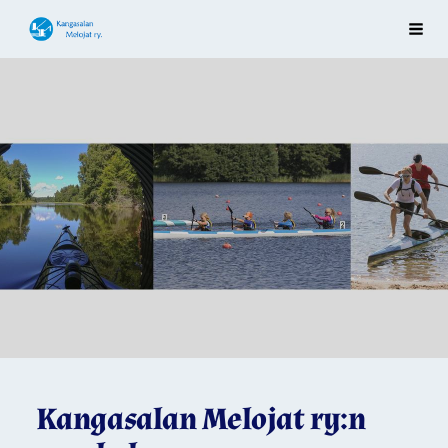
Siirry
Kangasalan Melojat ry
Vali
sivun
sisältöön
Kangasalan Melojat ry:n