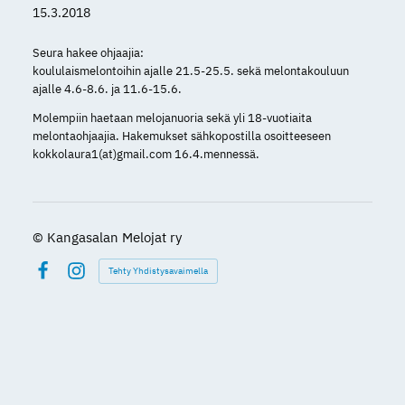
15.3.2018
Seura hakee ohjaajia:
koululaismelontoihin ajalle 21.5-25.5. sekä melontakouluun
ajalle 4.6-8.6. ja 11.6-15.6.
Molempiin haetaan melojanuoria sekä yli 18-vuotiaita
melontaohjaajia. Hakemukset sähkopostilla osoitteeseen
kokkolaura1(at)gmail.com 16.4.mennessä.
©
Kangasalan Melojat ry
Tehty Yhdistysavaimella
Facebook
Instagram