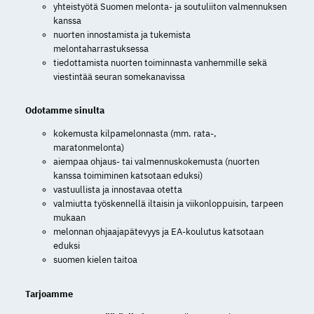
yhteistyötä Suomen melonta- ja soutuliiton valmennuksen
kanssa
nuorten innostamista ja tukemista
melontaharrastuksessa
tiedottamista nuorten toiminnasta vanhemmille sekä
viestintää seuran somekanavissa
Odotamme sinulta
kokemusta kilpamelonnasta (mm. rata-,
maratonmelonta)
aiempaa ohjaus- tai valmennuskokemusta (nuorten
kanssa toimiminen katsotaan eduksi)
vastuullista ja innostavaa otetta
valmiutta työskennellä iltaisin ja viikonloppuisin, tarpeen
mukaan
melonnan ohjaajapätevyys ja EA-koulutus katsotaan
eduksi
suomen kielen taitoa
Tarjoamme