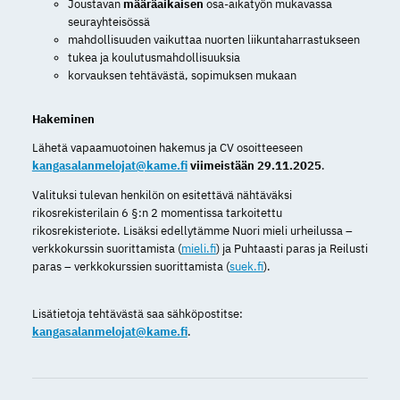
Joustavan
määräaikaisen
osa-aikatyön mukavassa
seurayhteisössä
mahdollisuuden vaikuttaa nuorten liikuntaharrastukseen
tukea ja koulutusmahdollisuuksia
korvauksen tehtävästä, sopimuksen mukaan
Hakeminen
Lähetä vapaamuotoinen hakemus ja CV osoitteeseen
kangasalanmelojat@kame.fi
viimeistään 29.11.2025
.
Valituksi tulevan henkilön on esitettävä nähtäväksi
rikosrekisterilain 6 §:n 2 momentissa tarkoitettu
rikosrekisteriote. Lisäksi edellytämme Nuori mieli urheilussa –
verkkokurssin suorittamista (
mieli.fi
) ja Puhtaasti paras ja Reilusti
paras – verkkokurssien suorittamista (
suek.fi
).
Lisätietoja tehtävästä saa sähköpostitse:
kangasalanmelojat@kame.fi
.