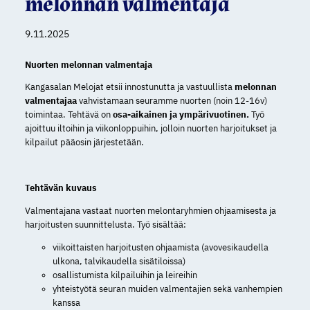
melonnan valmentaja
9.11.2025
Nuorten melonnan valmentaja
Kangasalan Melojat etsii innostunutta ja vastuullista
melonnan
valmentajaa
vahvistamaan seuramme nuorten (noin 12-16v)
toimintaa. Tehtävä on
osa-aikainen ja ympärivuotinen.
Työ
ajoittuu iltoihin ja viikonloppuihin, jolloin nuorten harjoitukset ja
kilpailut pääosin järjestetään.
Tehtävän kuvaus
Valmentajana vastaat nuorten melontaryhmien ohjaamisesta ja
harjoitusten suunnittelusta. Työ sisältää:
viikoittaisten harjoitusten ohjaamista (avovesikaudella
ulkona, talvikaudella sisätiloissa)
osallistumista kilpailuihin ja leireihin
yhteistyötä seuran muiden valmentajien sekä vanhempien
kanssa